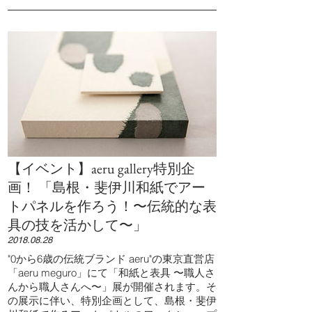
【イベント】aeru gallery特別企
画！ 「島根・斐伊川和紙でアー
トパネルを作ろう！〜伝統的な表
具の技を活かして〜」
2018.08.28
"0から6歳の伝統ブランド aeru"の東京直営店
「aeru meguro」にて「和紙と表具 〜職人さ
んから職人さんへ〜」展が開催されます。そ
の展示に伴い、特別企画として、島根・斐伊