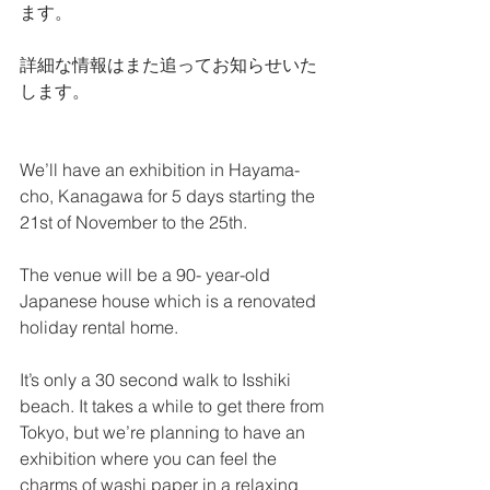
ます。 
詳細な情報はまた追ってお知らせいた
します。 
We’ll have an exhibition in Hayama-
cho, Kanagawa for 5 days starting the 
21st of November to the 25th. 
The venue will be a 90- year-old 
Japanese house which is a renovated 
holiday rental home. 
It’s only a 30 second walk to Isshiki 
beach. It takes a while to get there from 
Tokyo, but we’re planning to have an 
exhibition where you can feel the 
charms of washi paper in a relaxing 